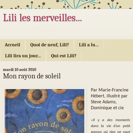
Lili les merveilles...
... ou les mille délices d'Alice...
Accueil
Quoi de neuf, Lili?
Lili a lu...
Lili lira un jour...
Qui est Lili?
mardi 10 août 2010
Mon rayon de soleil
Par Marie-Francine
Hébert, illustré par
Steve Adams,
Dominique et cie
«Il y a des moments
dans la vie d’un petit
garçon où rien ne vaut