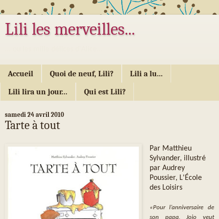
Lili les merveilles...
... ou les mille délices d'Alice...
Accueil
Quoi de neuf, Lili?
Lili a lu...
Lili lira un jour...
Qui est Lili?
samedi 24 avril 2010
Tarte à tout
Par Matthieu
Sylvander, illustré
par Audrey
Poussier, L'École
des Loisirs
«Pour l’anniversaire de
son papa, Jojo veut