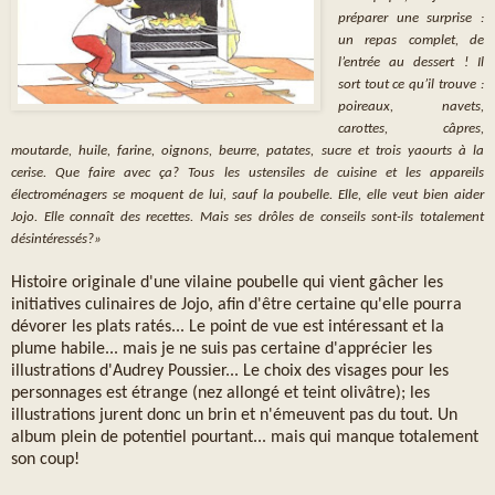
préparer une surprise :
un repas complet, de
l’entrée au dessert ! Il
sort tout ce qu’il trouve :
poireaux, navets,
carottes, câpres,
moutarde, huile, farine, oignons, beurre, patates, sucre et trois yaourts à la
cerise. Que faire avec ça? Tous les ustensiles de cuisine et les appareils
électroménagers se moquent de lui, sauf la poubelle. Elle, elle veut bien aider
Jojo. Elle connaît des recettes. Mais ses drôles de conseils sont-ils totalement
désintéressés?»
Histoire originale d'une vilaine poubelle qui vient gâcher les
initiatives culinaires de Jojo, afin d'être certaine qu'elle pourra
dévorer les plats ratés... Le point de vue est intéressant et la
plume habile... mais je ne suis pas certaine d'apprécier les
illustrations d'Audrey Poussier... Le choix des visages pour les
personnages est étrange (nez allongé et teint olivâtre); les
illustrations jurent donc un brin et n'émeuvent pas du tout. Un
album plein de potentiel pourtant... mais qui manque totalement
son coup!