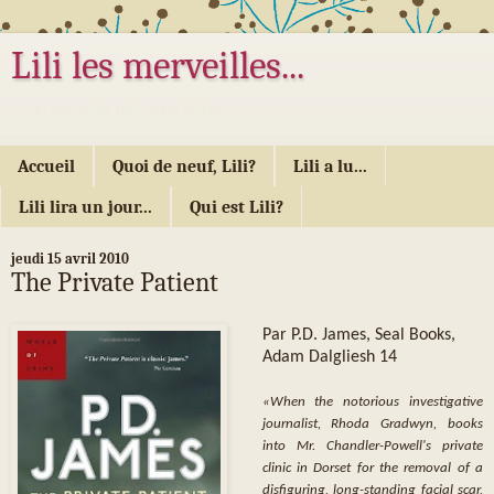
Lili les merveilles...
... ou les mille délices d'Alice...
Accueil
Quoi de neuf, Lili?
Lili a lu...
Lili lira un jour...
Qui est Lili?
jeudi 15 avril 2010
The Private Patient
Par P.D. James, Seal Books,
Adam Dalgliesh 14
«When the notorious investigative
journalist, Rhoda Gradwyn, books
into Mr. Chandler-Powell's private
clinic in Dorset for the removal of a
disfiguring, long-standing facial scar,