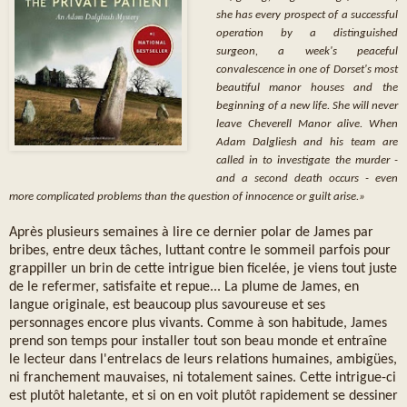
she has every prospect of a successful
operation by a distinguished
surgeon, a week's peaceful
convalescence in one of Dorset's most
beautiful manor houses and the
beginning of a new life. She will never
leave Cheverell Manor alive. When
Adam Dalgliesh and his team are
called in to investigate the murder -
and a second death occurs - even
more complicated problems than the question of innocence or guilt arise.»
Après plusieurs semaines à lire ce dernier polar de James par
bribes, entre deux tâches, luttant contre le sommeil parfois pour
grappiller un brin de cette intrigue bien ficelée, je viens tout juste
de le refermer, satisfaite et repue... La plume de James, en
langue originale, est beaucoup plus savoureuse et ses
personnages encore plus vivants. Comme à son habitude, James
prend son temps pour installer tout son beau monde et entraîne
le lecteur dans l'entrelacs de leurs relations humaines, ambigües,
ni franchement mauvaises, ni totalement saines. Cette intrigue-ci
est plutôt haletante, et si on en voit plutôt rapidement se dessiner