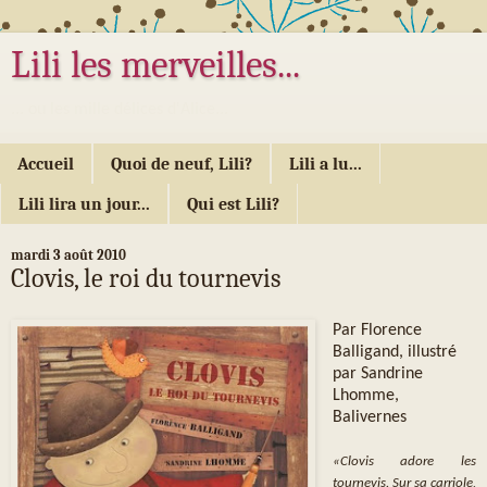
Lili les merveilles...
... ou les mille délices d'Alice...
Accueil
Quoi de neuf, Lili?
Lili a lu...
Lili lira un jour...
Qui est Lili?
mardi 3 août 2010
Clovis, le roi du tournevis
Par Florence
Balligand, illustré
par Sandrine
Lhomme,
Balivernes
«Clovis adore les
tournevis. Sur sa carriole,