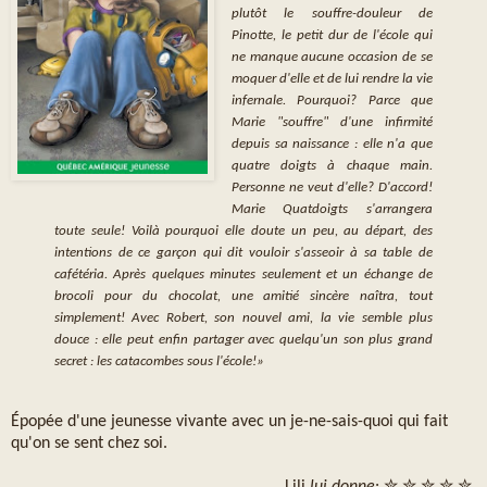
plutôt le souffre-douleur de
Pinotte, le petit dur de l'école qui
ne manque aucune occasion de se
moquer d'elle et de lui rendre la vie
infernale. Pourquoi? Parce que
Marie "souffre" d'une infirmité
depuis sa naissance : elle n'a que
quatre doigts à chaque main.
Personne ne veut d'elle? D'accord!
Marie Quatdoigts s'arrangera
toute seule! Voilà pourquoi elle doute un peu, au départ, des
intentions de ce garçon qui dit vouloir s'asseoir à sa table de
cafétéria. Après quelques minutes seulement et un échange de
brocoli pour du chocolat, une amitié sincère naîtra, tout
simplement! Avec Robert, son nouvel ami, la vie semble plus
douce : elle peut enfin partager avec quelqu'un son plus grand
secret : les catacombes sous l'école!»
Épopée d'une jeunesse vivante avec un je-ne-sais-quoi qui fait
qu'on se sent chez soi.
Lili
lui donne
: ✮ ✮ ✮ ✮ ✮