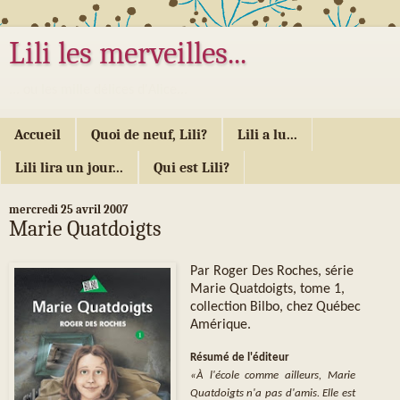
Lili les merveilles...
... ou les mille délices d'Alice...
Accueil
Quoi de neuf, Lili?
Lili a lu...
Lili lira un jour...
Qui est Lili?
mercredi 25 avril 2007
Marie Quatdoigts
Par Roger Des Roches, série
Marie Quatdoigts, tome 1,
collection Bilbo, chez Québec
Amérique.
Résumé de l'éditeur
«À l'école comme ailleurs, Marie
Quatdoigts n'a pas d'amis. Elle est