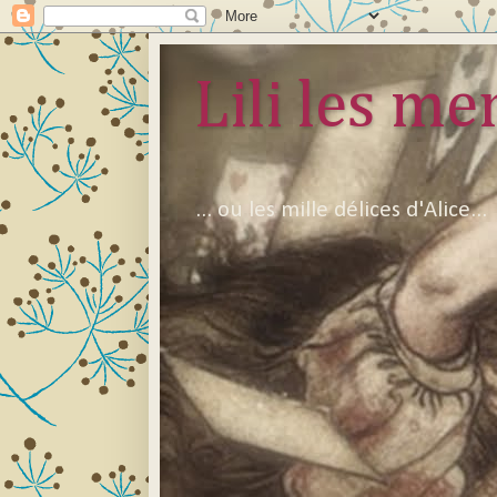
Lili les mer
... ou les mille délices d'Alice...