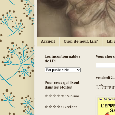
Accueil
Quoi de neuf, Lili?
Lili a
Les incontournables
Vous cher
de Lili
vendredi 2
Pour ceux qui lisent
L'Épreu
dans les étoiles
✮ ✮ ✮ ✮ ✮ : Sublime
✮ ✮ ✮ ✮ : Excellent