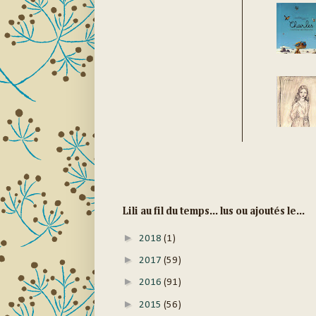
Lili au fil du temps... lus ou ajoutés le...
►
2018
(1)
►
2017
(59)
►
2016
(91)
►
2015
(56)