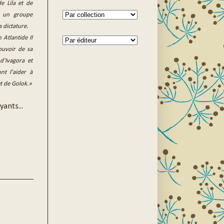
e Lila et de
r un groupe
 dictature.
n Atlantide II
pouvoir de sa
'Ivagora et
nt l'aider à
et de Golok.»
ants...