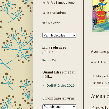
✮ ✮ ✮ : Sympathique
✮ ✮ : Maladroit
✮ : À éviter
Lili a relu avec
Aventure p
plaisir
Relus
(25)
* * * * *
Quand Lili se met au
Publié par
Li
défi...
Libellés :
5 
Défi littéraire 2016
Aucun 
Chroniques en vrac
Enregis