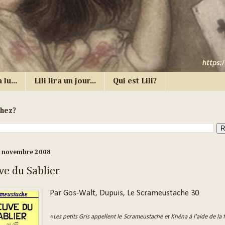
 lu...
Lili lira un jour...
Qui est Lili?
chez?
1 novembre 2008
ve du Sablier
Par Gos-Walt, Dupuis, Le Scrameustache 30
«Les petits Gris appellent le Scrameustache et Khéna à l'aide de la fi