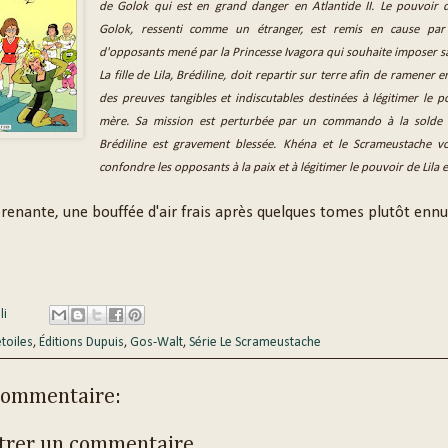
de Golok qui est en grand danger en Atlantide II.
Le pouvoir d
Golok, ressenti comme un étranger, est remis en cause pa
d'opposants mené par la Princesse Ivagora qui souhaite imposer sa
La fille de Lila, Brédiline, doit repartir sur terre afin de ramener e
des preuves tangibles et indiscutables destinées à légitimer le 
mère.
Sa mission est perturbée par un commando à la solde d
Brédiline est gravement blessée.
Khéna et le Scrameustache vo
confondre les opposants à la paix et à légitimer le pouvoir de Lila 
renante, une bouffée d'air frais après quelques tomes plutôt ennuy
li
étoiles
,
Éditions Dupuis
,
Gos-Walt
,
Série Le Scrameustache
commentaire:
trer un commentaire