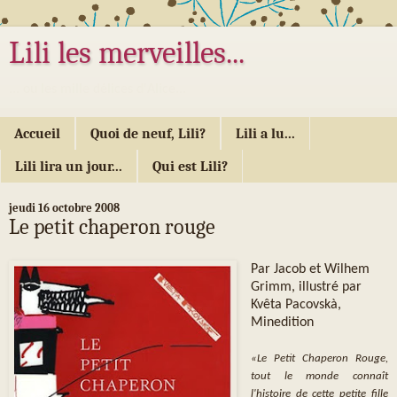
Lili les merveilles...
... ou les mille délices d'Alice...
Accueil
Quoi de neuf, Lili?
Lili a lu...
Lili lira un jour...
Qui est Lili?
jeudi 16 octobre 2008
Le petit chaperon rouge
Par Jacob et Wilhem
Grimm, illustré par
Kvêta Pacovskà,
Minedition
«Le Petit Chaperon Rouge,
tout le monde connaît
l'histoire de cette petite fille