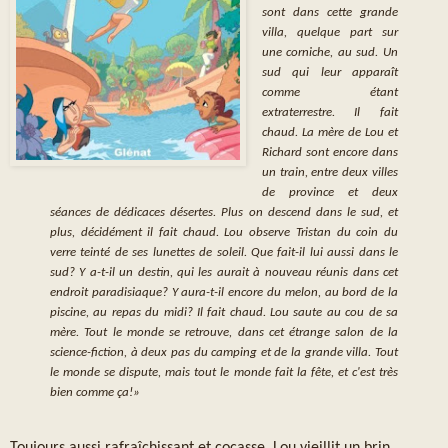
sont dans cette grande
villa, quelque part sur
une corniche, au sud. Un
sud qui leur apparaît
comme étant
extraterrestre. Il fait
chaud. La mère de Lou et
Richard sont encore dans
un train, entre deux villes
de province et deux
séances de dédicaces désertes. Plus on descend dans le sud, et
plus, décidément il fait chaud. Lou observe Tristan du coin du
verre teinté de ses lunettes de soleil. Que fait-il lui aussi dans le
sud? Y a-t-il un destin, qui les aurait à nouveau réunis dans cet
endroit paradisiaque? Y aura-t-il encore du melon, au bord de la
piscine, au repas du midi? Il fait chaud. Lou saute au cou de sa
mère. Tout le monde se retrouve, dans cet étrange salon de la
science-fiction, à deux pas du camping et de la grande villa. Tout
le monde se dispute, mais tout le monde fait la fête, et c'est très
bien comme ça!»
Toujours aussi rafraîchissant et cocasse. Lou vieillit un brin,