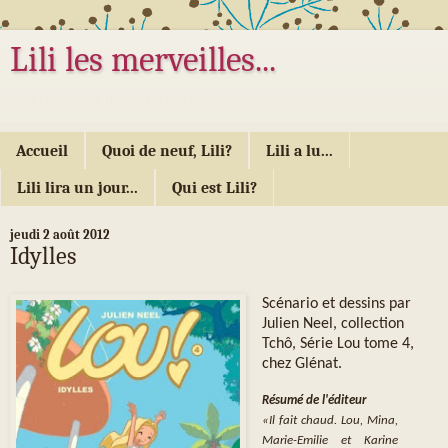
Lili les merveilles...
... ou les mille délices d'Alice...
Accueil
Quoi de neuf, Lili?
Lili a lu...
Lili lira un jour...
Qui est Lili?
jeudi 2 août 2012
Idylles
Scénario et dessins par
Julien Neel, collection
Tchô, Série Lou tome 4,
chez Glénat.
Résumé de l'éditeur
«Il fait chaud. Lou, Mina,
Marie-Emilie et Karine