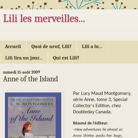
Lili les merveilles...
... ou les mille délices d'Alice...
Accueil
Quoi de neuf, Lili?
Lili a lu...
Lili lira un jour...
Qui est Lili?
samedi 15 août 2009
Anne of the Island
Par Lucy Maud Montgomery,
série Anne, tome 3, Special
Collector's Edition, chez
Doubleday Canada.
Résumé de l'éditeur:
«New adventures lie ahead as
Anne Shirley packs her bags,