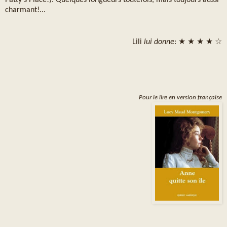
charmant!...
Lili
lui donne
: ★ ★ ★ ★ ☆
Pour le lire en version française