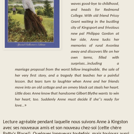
waves good-bye to childhood,
and heads for Redmond
College. With old friend Prissy
Grant waiting in the bustling
city of Kingsport and frivolous
new pal Philippa Gordon at
her side, Anne tucks her
memories of rural Avonlea
away and discovers life on her
own terms, filled with
surprises...including a
marriage proposal from the worst fellow imaginable, the sale of
her very first story, and a tragedy that teaches her a painful
lesson. But tears turn to laughter when Anne and her friends
move into an old cottage and an ornery black cat steals her heart.
Little does Anne know that handsome Gilbert Blythe wants to win
her heart, too. Suddenly Anne must decide if she''s ready for
»
love...
Lecture agréable pendant laquelle nous suivons Anne à Kingston
avec ses nouveaux amis et son nouveau chez-soi (cette chère
Patty's Place!). Quelques longueurs toutefois, mais toujours aussi