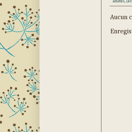
adultes
,
Lec
Aucun 
Enregis