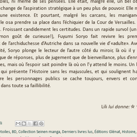
oles, ni même de ses pensées. Elle était, malgré elle, un bel o
échange de l’aspiration stratégique à un peu plus de pouvoir. Elle 
 une existence. Et pourtant, malgré les carcans, les manigan
lle osa prendre sa place dans l’échiquier de la Cour de Versailles.
e. Froissant candidement les certitudes. Dans un rapide survol (un
mon goût de curieuse!), Fuyumi Soryo fait revivre les pre
 de l’archiduchesse d’Autriche dans sa nouvelle vie d’«adulte». Av
ité, Soryo plonge le lecteur de l’autre côté du miroir, là où il y
que de réponses, plus de jugement que de bienveillance, plus d’e
s, mais où l’espoir sait poindre là où on l’y attend le moins. Un 
 qui présente l’Histoire sans les majuscules, et qui soulignent 
ère les personnages publics se cache toujours, envers et con
dans toute sa faillibilité.
Lili
lui donne:
✮ 
li
étoiles
,
BD
,
Collection Seinen manga
,
Derniers livres lus
,
Éditions Glénat
,
Histoire