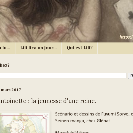
 lu...
Lili lira un jour...
Qui est Lili?
chez?
1 mars 2017
toinette : la jeunesse d'une reine.
Scénario et dessins de Fuyumi Soryo, c
Seinen manga, chez Glénat.
Résumé de l'éditeur: