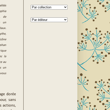
ités
ophia
… de
à un
aux.
ythe,
cône
ephan
rique
ec la
ce au
us un
 vous
cage dorée
mour, sans
s actions,