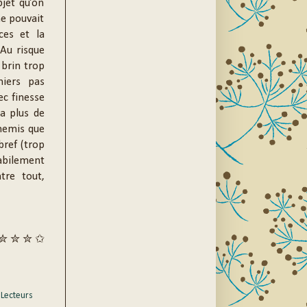
bjet qu’on
ne pouvait
ces et la
 Au risque
 brin trop
miers pas
ec finesse
 a plus de
nnemis que
bref (trop
habilement
tre tout,
✮ ✮ ✮ ✩
,
Lecteurs