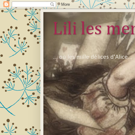
Lili les mer
... ou les mille délices d'Alice...