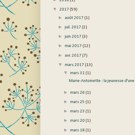
2018
(1)
▼
2017
(59)
►
août 2017
(1)
►
juil. 2017
(2)
►
juin 2017
(3)
►
mai 2017
(12)
►
avr. 2017
(7)
▼
mars 2017
(13)
▼
mars 31
(1)
Marie-Antoinette : la jeunesse d'une 
►
mars 26
(1)
►
mars 25
(1)
►
mars 23
(1)
►
mars 20
(1)
►
mars 18
(1)