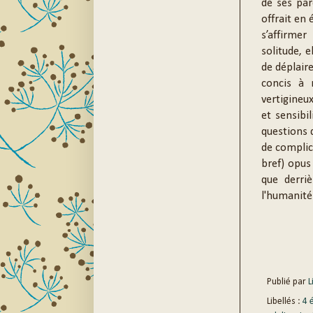
de ses par
offrait en 
s’affirmer
solitude, e
de déplair
concis à 
vertigineux
et sensibil
questions 
de complice
bref) opus
que derri
l'humanité 
Publié par
Li
Libellés :
4 