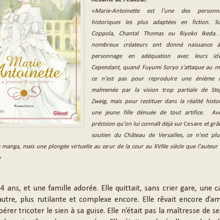
«Marie-Antoinette est l'une des personnal
historiques les plus adaptées en fiction. S
Coppola, Chantal Thomas ou Riyoko Ikeda
nombreux créateurs ont donné naissance 
personnage en adéquation avec leurs idé
Cependant, quand Fuyumi Soryo s'attaque au m
ce n'est pas pour reproduire une énième i
malmenée par la vision trop partiale de St
Zweig, mais pour restituer dans la réalité histo
une jeune fille dénuée de tout artifice. Av
précision qu'on lui connaît déjà sur
Cesare
et grâ
soutien du Château de Versailles, ce n'est pl
 manga, mais une plongée virtuelle au cœur de la cour au XVIIIe siècle que l'auteur
»
14 ans, et une famille adorée. Elle quittait, sans crier gare, une 
utre, plus rutilante et complexe encore. Elle rêvait encore d’a
érer tricoter le sien à sa guise. Elle n’était pas la maîtresse de se