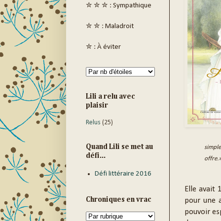
✮ ✮ ✮ : Sympathique
✮ ✮ : Maladroit
✮ : À éviter
Lili a relu avec
plaisir
Relus
(25)
Quand Lili se met au
simple
défi...
offre.
Défi littéraire 2016
Elle avait 
Chroniques en vrac
pour une a
pouvoir esp