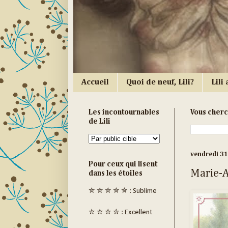
Accueil
Quoi de neuf, Lili?
Lili a
Les incontournables
Vous cher
de Lili
vendredi 3
Pour ceux qui lisent
Marie-An
dans les étoiles
✮ ✮ ✮ ✮ ✮ : Sublime
✮ ✮ ✮ ✮ : Excellent