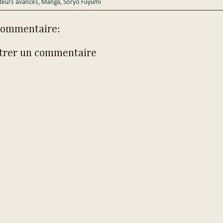
teurs avancés
,
Manga
,
Soryo Fuyumi
commentaire:
trer un commentaire