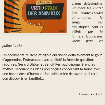
chiens détestent-ils
vraiment les chats?
Les chauves-souris
aiment-elles le
sang? Les
moustiques sont-ils
attirés par la
lumière? Quand une
vache pète, ça
pollue l'air?»
Un documentaire riche et rigolo qui donne définitivement le goût
d'apprendre. Embrassant avec habileté la formule questions-
réponses, Gérard Dhôtel et Benoît Perroud dépoussièrent les
mythes, secouant les idées préconçues concernant la faune avec
une bonne dose d'humour. Une petite mine de savoir qu'il fera
bon découvrir en famille!...
Lili
lui donne:
★ ★ ★ ★ ☆