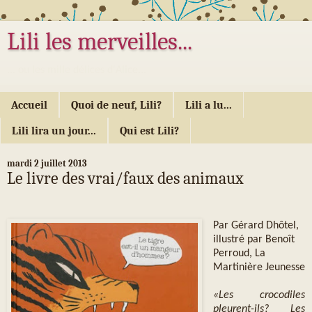
Lili les merveilles...
... ou les mille délices d'Alice...
Accueil
Quoi de neuf, Lili?
Lili a lu...
Lili lira un jour...
Qui est Lili?
mardi 2 juillet 2013
Le livre des vrai/faux des animaux
Par Gérard Dhôtel,
illustré par Benoît
Perroud, La
Martinière Jeunesse
«Les crocodiles
pleurent-ils? Les