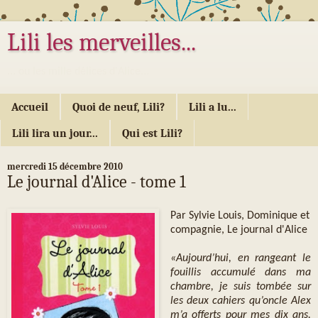
Lili les merveilles...
... ou les mille délices d'Alice...
Accueil
Quoi de neuf, Lili?
Lili a lu...
Lili lira un jour...
Qui est Lili?
mercredi 15 décembre 2010
Le journal d'Alice - tome 1
Par Sylvie Louis, Dominique et
compagnie, Le journal d'Alice
«Aujourd’hui, en rangeant le
fouillis accumulé dans ma
chambre, je suis tombée sur
les deux cahiers qu’oncle Alex
m’a offerts pour mes dix ans.