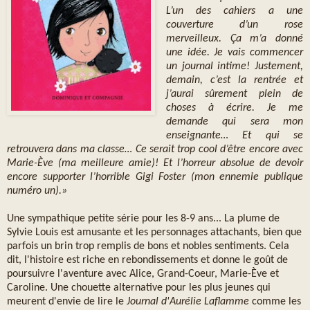
L’un des cahiers a une
couverture d’un rose
merveilleux. Ça m’a donné
une idée. Je vais commencer
un journal intime! Justement,
demain, c’est la rentrée et
j’aurai sûrement plein de
choses à écrire. Je me
demande qui sera mon
enseignante… Et qui se
retrouvera dans ma classe… Ce serait trop cool d’être encore avec
Marie-Ève (ma meilleure amie)! Et l’horreur absolue de devoir
encore supporter l’horrible Gigi Foster (mon ennemie publique
numéro un).»
Une sympathique petite série pour les 8-9 ans... La plume de
Sylvie Louis est amusante et les personnages attachants, bien que
parfois un brin trop remplis de bons et nobles sentiments. Cela
dit, l'histoire est riche en rebondissements et donne le goût de
poursuivre l'aventure avec Alice, Grand-Coeur, Marie-Ève et
Caroline. Une chouette alternative pour les plus jeunes qui
meurent d'envie de lire le
Journal d'Aurélie Laflamme
comme les