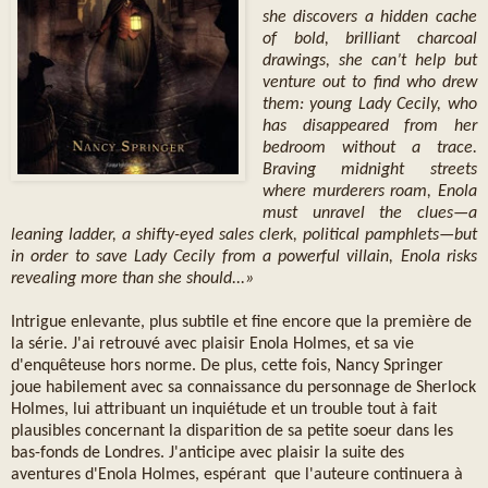
she discovers a hidden cache
of bold, brilliant charcoal
drawings, she can’t help but
venture out to find who drew
them: young Lady Cecily, who
has disappeared from her
bedroom without a trace.
Braving midnight streets
where murderers roam, Enola
must unravel the clues—a
leaning ladder, a shifty-eyed sales clerk, political pamphlets—but
in order to save Lady Cecily from a powerful villain, Enola risks
revealing more than she should...»
Intrigue enlevante, plus subtile et fine encore que la première de
la série. J'ai retrouvé avec plaisir Enola Holmes, et sa vie
d'enquêteuse hors norme. De plus, cette fois, Nancy Springer
joue habilement avec sa connaissance du personnage de Sherlock
Holmes, lui attribuant un inquiétude et un trouble tout à fait
plausibles concernant la disparition de sa petite soeur dans les
bas-fonds de Londres. J'anticipe avec plaisir la suite des
aventures d'Enola Holmes, espérant que l'auteure continuera à