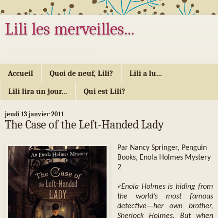
Lili les merveilles...
... ou les mille délices d'Alice...
Accueil
Quoi de neuf, Lili?
Lili a lu...
Lili lira un jour...
Qui est Lili?
jeudi 13 janvier 2011
The Case of the Left-Handed Lady
Par Nancy Springer, Penguin
Books, Enola Holmes Mystery
2
«Enola Holmes is hiding from
the world’s most famous
detective—her own brother,
Sherlock Holmes. But when