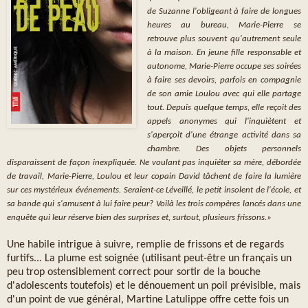
de Suzanne l'obligeant à faire de longues
heures au bureau, Marie-Pierre se
retrouve plus souvent qu'autrement seule
à la maison. En jeune fille responsable et
autonome, Marie-Pierre occupe ses soirées
à faire ses devoirs, parfois en compagnie
de son amie Loulou avec qui elle partage
tout. Depuis quelque temps, elle reçoit des
appels anonymes qui l'inquiètent et
s'aperçoit d'une étrange activité dans sa
chambre. Des objets personnels
disparaissent de façon inexpliquée. Ne voulant pas inquiéter sa mère, débordée
de travail, Marie-Pierre, Loulou et leur copain David tâchent de faire la lumière
sur ces mystérieux événements. Seraient-ce Léveillé, le petit insolent de l'école, et
sa bande qui s'amusent à lui faire peur? Voilà les trois compères lancés dans une
enquête qui leur réserve bien des surprises et, surtout, plusieurs frissons.»
Une habile intrigue à suivre, remplie de frissons et de regards
furtifs... La plume est soignée (utilisant peut-être un français un
peu trop ostensiblement correct pour sortir de la bouche
d'adolescents toutefois) et le dénouement un poil prévisible, mais
d'un point de vue général, Martine Latulippe offre cette fois un