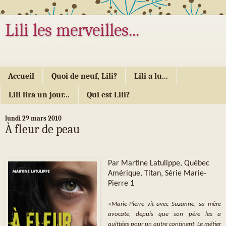
Lili les merveilles...
... ou les mille délices d'Alice...
Accueil
Quoi de neuf, Lili?
Lili a lu...
Lili lira un jour...
Qui est Lili?
lundi 29 mars 2010
À fleur de peau
Par Martine Latulippe, Québec
Amérique, Titan, Série Marie-
Pierre 1
«Marie-Pierre vit avec Suzanne, sa mère
avocate, depuis que son père les a
quittées pour un autre continent. Le métier