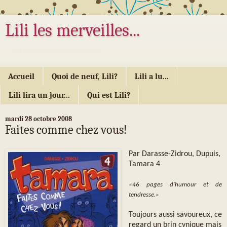
Lili les merveilles...
... ou les mille délices d'Alice...
Accueil
Quoi de neuf, Lili?
Lili a lu...
Lili lira un jour...
Qui est Lili?
mardi 28 octobre 2008
Faites comme chez vous!
Par Darasse-Zidrou, Dupuis,
Tamara 4
«46 pages d'humour et de
tendresse.»
Toujours aussi savoureux, ce
regard un brin cynique mais