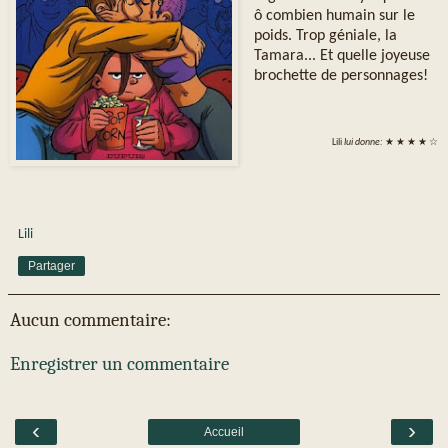
ô combien humain sur le
poids. Trop géniale, la
Tamara... Et quelle joyeuse
brochette de personnages!
Lili
lui donne:
★ ★ ★ ★ ☆
Lili
Partager
Aucun commentaire:
Enregistrer un commentaire
‹
›
Accueil