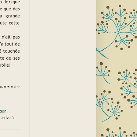
n lorsque
ne que des
la grande
ute cette
.
n'ait pas
'a tout de
té touchée
ite de ses
blié!
ne:
★ ★ ★
☆ ☆
tion
'arrive à