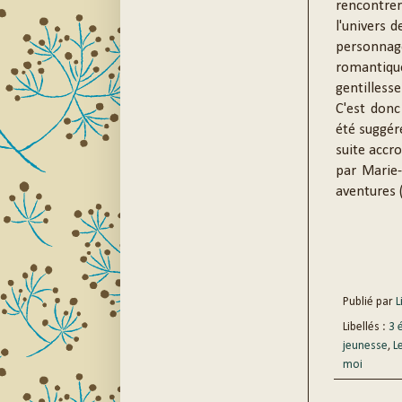
rencontrer
l'univers 
personnag
romantiqu
gentilless
C'est don
été suggéré
suite accro
par Marie-
aventures 
Publié par
Li
Libellés :
3 
jeunesse
,
L
moi