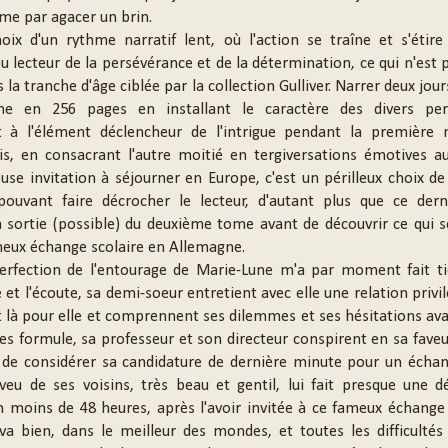
ême par agacer un brin.
hoix d'un rythme narratif lent, où l'action se traîne et s'étire
 lecteur de la persévérance et de la détermination, ce qui n'est
 la tranche d'âge ciblée par la collection Gulliver. Narrer deux jours
ïne en 256 pages en installant le caractère des divers pe
t à l'élément déclencheur de l'intrigue pendant la première 
s, en consacrant l'autre moitié en tergiversations émotives au
use invitation à séjourner en Europe, c'est un périlleux choix de
pouvant faire décrocher le lecteur, d'autant plus que ce dern
a sortie (possible) du deuxième tome avant de découvrir ce qui 
meux échange scolaire en Allemagne.
perfection de l'entourage de Marie-Lune m'a par moment fait ti
 et l'écoute, sa demi-soeur entretient avec elle une relation privil
 là pour elle et comprennent ses dilemmes et ses hésitations a
les formule, sa professeur et son directeur conspirent en sa faveur
de considérer sa candidature de dernière minute pour un échan
veu de ses voisins, très beau et gentil, lui fait presque une d
 moins de 48 heures, après l'avoir invitée à ce fameux échange s
 va bien, dans le meilleur des mondes, et toutes les difficulté