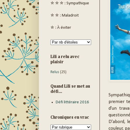
✮ ✮ ✮ : Sympathique
✮ ✮ : Maladroit
✮ : À éviter
Lili a relu avec
plaisir
Relus
(25)
Quand Lili se met au
défi...
Sympathiq
premier te
Défi littéraire 2016
d'un trava
questionné
Chroniques en vrac
D'abord, l
couleur, p