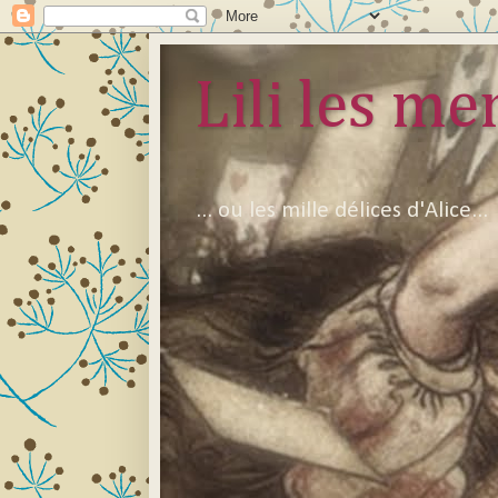
Lili les mer
... ou les mille délices d'Alice...