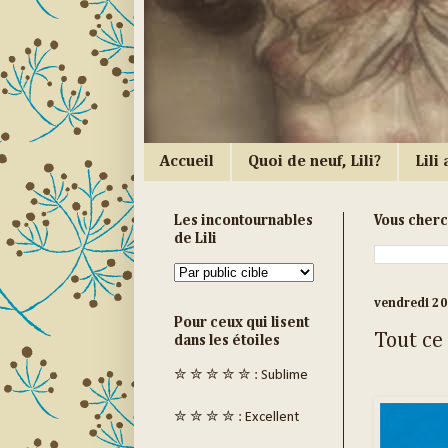
Accueil
Quoi de neuf, Lili?
Lili a
Les incontournables
Vous cher
de Lili
vendredi 20
Pour ceux qui lisent
Tout ce 
dans les étoiles
✮ ✮ ✮ ✮ ✮ : Sublime
✮ ✮ ✮ ✮ : Excellent