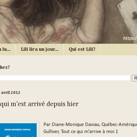
 lu...
Lili lira un jour...
Qui est Lili?
chez?
 avril 2012
qui m'est arrivé depuis hier
Par Diane-Monique Daviau, Québec-Amériqu
Gulliver, Tout ce qui m'arrive à moi 1