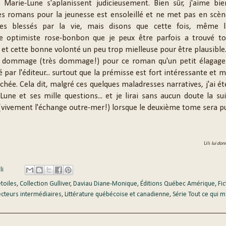
 Marie-Lune s'aplanissent judicieusement. Bien sûr, j'aime bie
des romans pour la jeunesse est ensoleillé et ne met pas en scè
es blessés par la vie, mais disons que cette fois, même 
e optimiste rose-bonbon que je peux être parfois a trouvé to
e et cette bonne volonté un peu trop mielleuse pour être plausible
c dommage (très dommage!) pour ce roman qu'un petit élagage 
 par l'éditeur... surtout que la prémisse est fort intéressante et m
chée. Cela dit, malgré ces quelques maladresses narratives, j'ai é
Lune et ses mille questions... et je lirai sans aucun doute la su
(vivement l'échange outre-mer!) lorsque le deuxième tome sera pu
Lili
lui don
li
étoiles
,
Collection Gulliver
,
Daviau Diane-Monique
,
Éditions Québec Amérique
,
Fic
ecteurs intermédiaires
,
Littérature québécoise et canadienne
,
Série Tout ce qui m