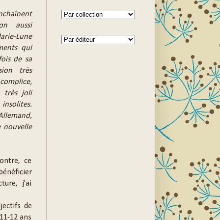
enchaînent
on aussi
arie-Lune
ments qui
fois de sa
sion très
complice,
très joli
insolites.
Allemand,
e nouvelle
ontre, ce
énéficier
ture, j'ai
jectifs de
 11-12 ans