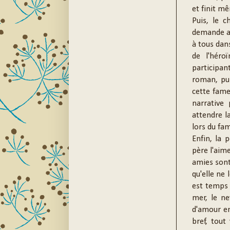
et finit m
Puis, le c
demande au
à tous dans
de l'héro
participan
roman, pui
cette fame
narrative 
attendre l
lors du fa
Enfin, la 
père l'aime
amies sont
qu'elle ne 
est temps 
mer, le ne
d'amour en
bref, tout