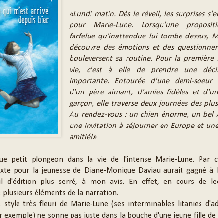
«Lundi matin. Dès le réveil, les surprises s'
pour Marie-Lune. Lorsqu'une propositi
farfelue qu'inattendue lui tombe dessus, M
découvre des émotions et des questionne
bouleversent sa routine. Pour la première 
vie, c'est à elle de prendre une déci
importante. Entourée d'une demi-soeur 
d'un père aimant, d'amies fidèles et d'un 
garçon, elle traverse deux journées des plus 
Au rendez-vous : un chien énorme, un bel 
une invitation à séjourner en Europe et un
amitié!»
ue petit plongeon dans la vie de l'intense Marie-Lune. Par c
xte pour la jeunesse de Diane-Monique Daviau aurait gagné à b
il d'édition plus serré, à mon avis. En effet, en cours de lec
 plusieurs éléments de la narration.
e style très fleuri de Marie-Lune (ses interminables litanies d'ad
ar exemple) ne sonne pas juste dans la bouche d'une jeune fille de