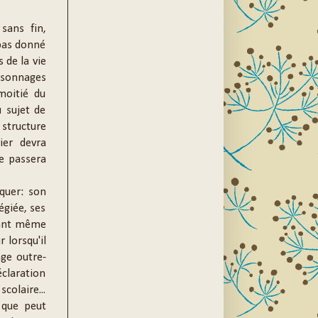
 sans fin,
 pas donné
 de la vie
rsonnages
moitié du
 sujet de
 structure
ier devra
se passera
quer: son
égiée, ses
vant même
 lorsqu'il
ge outre-
éclaration
colaire...
s que peut