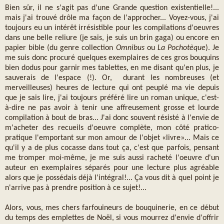
Bien sûr, il ne s'agit pas d'une Grande question existentielle!...
mais j'ai trouvé drôle ma façon de l'approcher... Voyez-vous, j'ai
toujours eu un intérêt irrésistible pour les compilations d'oeuvres
dans une belle reliure (je sais, je suis un brin gaga) ou encore en
papier bible (du genre collection
Omnibus
ou
La Pochotèque
). Je
me suis donc procuré quelques exemplaires de ces gros bouquins
bien dodus pour garnir mes tablettes, en me disant qu'en plus, je
sauverais de l'espace (!). Or, durant les nombreuses (et
merveilleuses) heures de lecture qui ont peuplé ma vie depuis
que je sais lire, j'ai toujours préféré lire un roman unique, c'est-
à-dire ne pas avoir à tenir une affreusement grosse et lourde
compilation à bout de bras... J'ai donc souvent résisté à l'envie de
m'acheter des recueils d'oeuvre complète, mon côté pratico-
pratique l'emportant sur mon amour de l'objet «livre»... Mais ce
qu'il y a de plus cocasse dans tout ça, c'est que parfois, pensant
me tromper moi-même, je me suis aussi racheté l'oeuvre d'un
auteur en exemplaires séparés pour une lecture plus agréable
alors que je possédais déjà l'intégral!... Ça vous dit à quel point je
n'arrive pas à prendre position à ce sujet!...
Alors, vous, mes chers farfouineurs de bouquinerie, en ce début
du temps des emplettes de Noël, si vous mourrez d'envie d'offrir